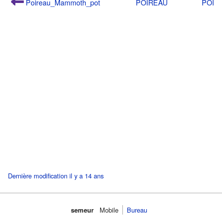
Poireau_Mammoth_pot
POIREAU
POIR
Dernière modification il y a 14 ans
semeur
Mobile
Bureau