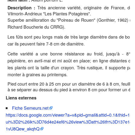
Très ancienne variété, originaire de France, déc
Description :
Vilmorin-Andrieux "Les Plantes Potagères".
Superbe amélioration du "Poireau de Rouen" (Gonthier, 1962) (in
Richard Boucherie du CRRG).
Les fûts sont peu longs mais de très large diamètre dans de bonn
car ils peuvent faire 7-8 cm de diamètre.
Cette variété a une bonne résistance au froid, jusqu'à - 8°
pépinière, en avril-mai et mi août en place; en ligne distantes 
les plants ont la taille d'un crayon. Très rustique, il supporte parf
monter à graines au printemps.
Pied court entre 20 à 25 cm pour un diamètre de 6 à 8 cm, feuill
à se séparer au dessus du pied à environ 8 cm pour former un éven
Liens externes
Fiche Semeurs.net
https://docs.google.com/viewer?a=v&pid=gmail&attid=0.1&thid=137
ui%3D2%26ik%3D76d4e24ef6%26view%3Datt%26th%3D137e14f
1vU8Qew_akqhQ