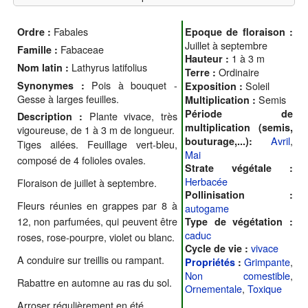
Fabales
Ordre :
Epoque de floraison :
Juillet à septembre
Fabaceae
Famille :
1 à 3 m
Hauteur :
Lathyrus latifolius
Nom latin :
Ordinaire
Terre :
Pois à bouquet -
Synonymes :
Soleil
Exposition :
Gesse à larges feuilles.
Semis
Multiplication :
Période de
Plante vivace, très
Description :
multiplication (semis,
vigoureuse, de 1 à 3 m de longueur.
Avril
,
bouturage,...):
Tiges ailées. Feuillage vert-bleu,
Mai
composé de 4 folioles ovales.
Strate végétale :
Herbacée
Floraison de juillet à septembre.
Pollinisation :
Fleurs réunies en grappes par 8 à
autogame
12, non parfumées, qui peuvent être
Type de végétation :
caduc
roses, rose-pourpre, violet ou blanc.
vivace
Cycle de vie :
A conduire sur treillis ou rampant.
Grimpante
,
Propriétés
:
Non comestible
,
Rabattre en automne au ras du sol.
Ornementale
,
Toxique
Arroser régulièrement en été.