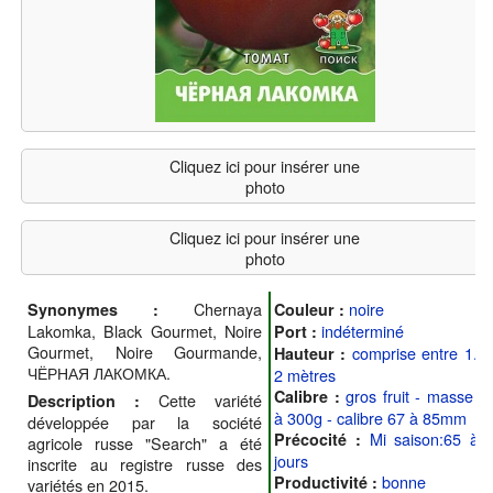
Cliquez ici pour insérer une
photo
Cliquez ici pour insérer une
photo
Chernaya
noire
Synonymes :
Couleur :
Lakomka, Black Gourmet, Noire
indéterminé
Port :
Gourmet, Noire Gourmande,
comprise entre 1.2 
Hauteur :
ЧЁРНАЯ ЛАКОМКА.
2 mètres
gros fruit - masse 1
Calibre :
Cette variété
Description :
à 300g - calibre 67 à 85mm
développée par la société
Mi saison:65 à 
Précocité :
agricole russe "Search" a été
jours
inscrite au registre russe des
bonne
Productivité :
variétés en 2015.