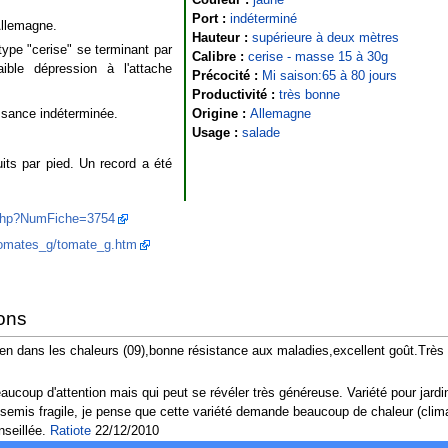
Port :
indéterminé
'Allemagne.
Hauteur :
supérieure à deux mètres
type "cerise" se terminant par
Calibre :
cerise - masse 15 à 30g
ble dépression à l'attache
Précocité :
Mi saison:65 à 80 jours
Productivité :
très bonne
ssance indéterminée.
Origine :
Allemagne
Usage :
salade
its par pied. Un record a été
e.php?NumFiche=3754
/tomates_g/tomate_g.htm
ons
en dans les chaleurs (09),bonne résistance aux maladies,excellent goût.Très o
aucoup d'attention mais qui peut se révéler très généreuse. Variété pour jard
), semis fragile, je pense que cette variété demande beaucoup de chaleur (clim
onseillée.
Ratiote
22/12/2010