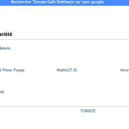
riété
deterre
é Pérez Pareja
Mathis27-31
Vero
44
TOMATE