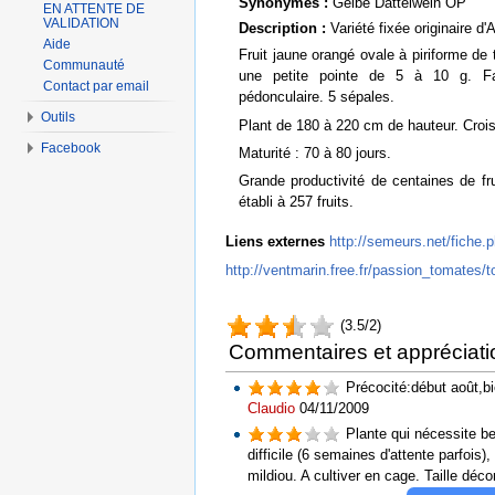
Synonymes :
Gelbe Dattelwein OP
EN ATTENTE DE
VALIDATION
Description :
Variété fixée originaire d
Aide
Fruit jaune orangé ovale à piriforme de 
Communauté
une petite pointe de 5 à 10 g. Fai
Contact par email
pédonculaire. 5 sépales.
Outils
Plant de 180 à 220 cm de hauteur. Croi
Facebook
Maturité : 70 à 80 jours.
Grande productivité de centaines de fru
établi à 257 fruits.
Liens externes
http://semeurs.net/fich
http://ventmarin.free.fr/passion_tomates
(3.5/2)
Commentaires et appréciati
Précocité:début août,bi
Claudio
04/11/2009
Plante qui nécessite be
difficile (6 semaines d'attente parfois
mildiou. A cultiver en cage. Taille déc