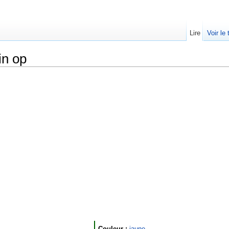
Lire
Voir le
in op
Couleur :
jaune