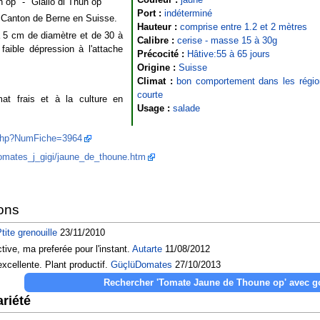
op" - "Giallo di Thun op"
Port :
indéterminé
u Canton de Berne en Suisse.
Hauteur :
comprise entre 1.2 et 2 mètres
à 5 cm de diamètre et de 30 à
Calibre :
cerise - masse 15 à 30g
faible dépression à l'attache
Précocité :
Hâtive:55 à 65 jours
Origine :
Suisse
Climat :
bon comportement dans les régio
courte
at frais et à la culture en
Usage :
salade
e.php?NumFiche=3964
/tomates_j_gigi/jaune_de_thoune.htm
ons
tite grenouille
23/11/2010
ive, ma preferée pour l'instant.
Autarte
11/08/2012
xcellente. Plant productif.
GüçlüDomates
27/10/2013
riété