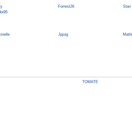
fy
Forrest26
Stan
doi95
inelle
Jpjuig
Math
TOMATE