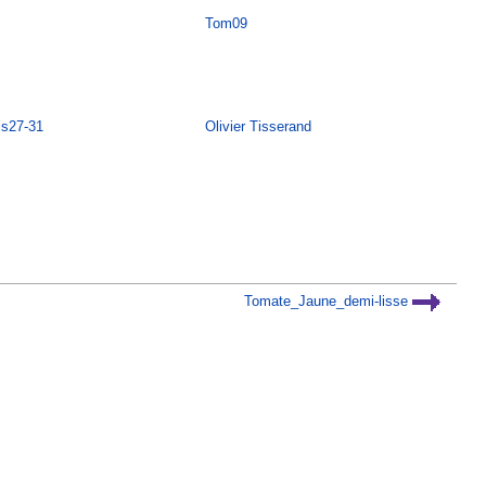
Tom09
is27-31
Olivier Tisserand
Tomate_Jaune_demi-lisse