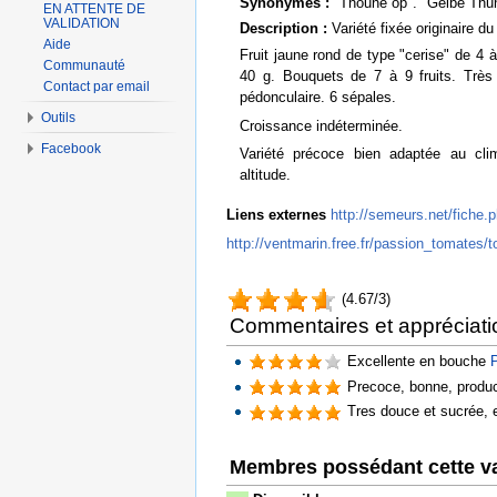
Synonymes :
"Thoune op". "Gelbe Thun 
EN ATTENTE DE
VALIDATION
Description :
Variété fixée originaire d
Aide
Fruit jaune rond de type "cerise" de 4 
Communauté
40 g. Bouquets de 7 à 9 fruits. Très 
Contact par email
pédonculaire. 6 sépales.
Outils
Croissance indéterminée.
Facebook
Variété précoce bien adaptée au clim
altitude.
Liens externes
http://semeurs.net/fich
http://ventmarin.free.fr/passion_tomates
(4.67/3)
Commentaires et appréciati
Excellente en bouche
P
Precoce, bonne, product
Tres douce et sucrée, e
Membres possédant cette va