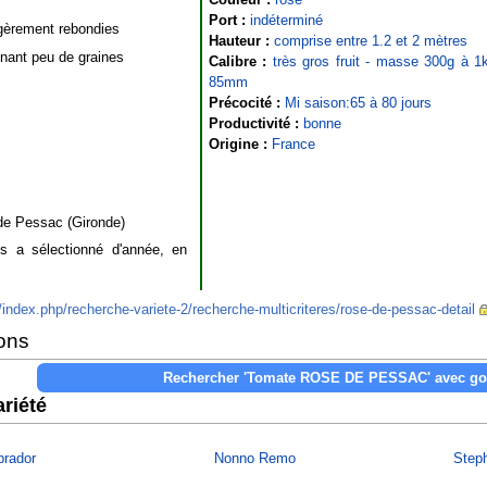
Port :
indéterminé
égèrement rebondies
Hauteur :
comprise entre 1.2 et 2 mètres
enant peu de graines
Calibre :
très gros fruit - masse 300g à 1k
85mm
Précocité :
Mi saison:65 à 80 jours
Productivité :
bonne
Origine :
France
n de Pessac (Gironde)
ais a sélectionné d'année, en
/index.php/recherche-variete-2/recherche-multicriteres/rose-de-pessac-detail
ons
riété
brador
Nonno Remo
Step