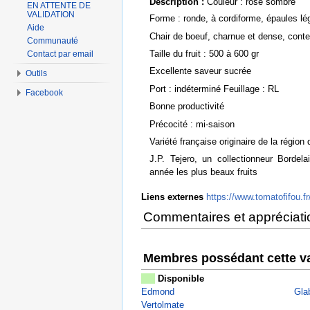
Description :
Couleur : rose sombre
EN ATTENTE DE
VALIDATION
Forme : ronde, à cordiforme, épaules l
Aide
Chair de boeuf, charnue et dense, cont
Communauté
Taille du fruit : 500 à 600 gr
Contact par email
Excellente saveur sucrée
Outils
Port : indéterminé Feuillage : RL
Facebook
Bonne productivité
Précocité : mi-saison
Variété française originaire de la régio
J.P. Tejero, un collectionneur Bordel
année les plus beaux fruits
Liens externes
https://www.tomatofifou.fr
Commentaires et appréciati
Membres possédant cette va
Disponible
Edmond
Gla
Vertolmate