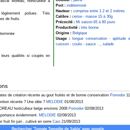
scal Moreau, horticulteur à
Port :
indéterminé
Hauteur :
comprise entre 1.2 et 2 mètres
légèrement poilues. Très
Calibre :
cerise - masse 15 à 30g
s de fruits.
Précocité :
Mi saison:65 à 80 jours
Productivité :
très bonne
Origine :
Belgique
éterminée
Usage :
longue conservation - aptitude
cuisson - coulis - sauce ...
,
salade
 leurs qualités si coupés en
ons
tes de création récente au gout fruités et de bonne conservation
Pomodor
11
ntion récente ? Une idée ?
MELODIE
01/08/2013
OREAU horticulteur belge environs 2008
Pomodor
02/08/2013
 importance évidemment.
MELODIE
02/08/2013
fruit fin juin , cultivé en serre
Caro
21/08/2013