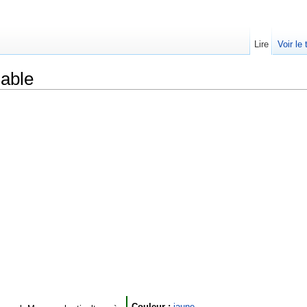
Lire
Voir le
able
Couleur :
jaune