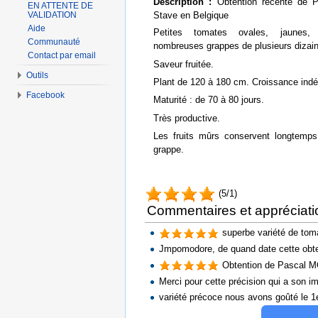
Description :
Obtention récente de Pa
EN ATTENTE DE
VALIDATION
Stave en Belgique
Aide
Petites tomates ovales, jaunes, 
Communauté
nombreuses grappes de plusieurs dizaine
Contact par email
Saveur fruitée.
Outils
Plant de 120 à 180 cm. Croissance ind
Facebook
Maturité : de 70 à 80 jours.
Très productive.
Les fruits mûrs conservent longtemps
grappe.
(5/1)
Commentaires et appréciati
superbe variété de toma
Jmpomodore, de quand date cette obte
Obtention de Pascal M
Merci pour cette précision qui a son
variété précoce nous avons goûté le 1er 