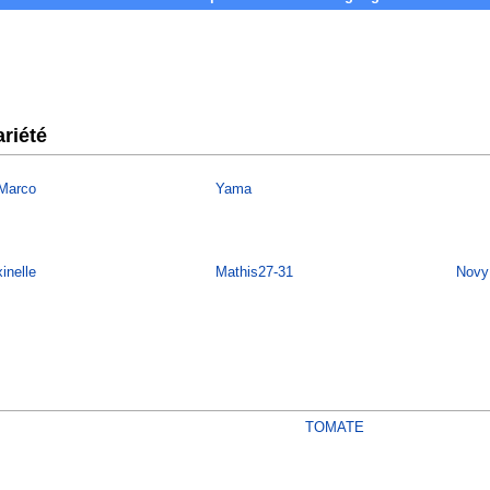
riété
tMarco
Yama
inelle
Mathis27-31
Novy
TOMATE