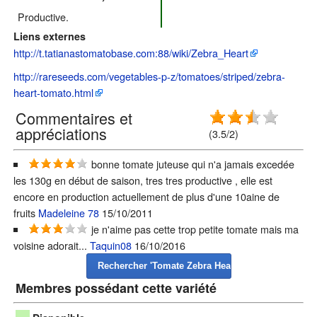
Productive.
Liens externes
http://t.tatianastomatobase.com:88/wiki/Zebra_Heart
http://rareseeds.com/vegetables-p-z/tomatoes/striped/zebra-
heart-tomato.html
Commentaires et
appréciations
(3.5/2)
bonne tomate juteuse qui n'a jamais excedée
les 130g en début de saison, tres tres productive , elle est
encore en production actuellement de plus d'une 10aine de
fruits
Madeleine 78
15/10/2011
je n'aime pas cette trop petite tomate mais ma
voisine adorait...
Taquin08
16/10/2016
Membres possédant cette variété