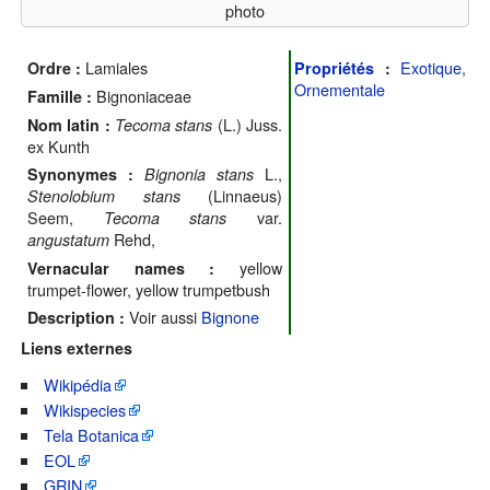
photo
Lamiales
Exotique
,
Ordre :
Propriétés
:
Ornementale
Bignoniaceae
Famille :
(L.) Juss.
Nom latin :
Tecoma stans
ex Kunth
L.,
Synonymes :
Bignonia stans
(Linnaeus)
Stenolobium stans
Seem,
var.
Tecoma stans
Rehd,
angustatum
yellow
Vernacular names :
trumpet-flower, yellow trumpetbush
Voir aussi
Bignone
Description :
Liens externes
Wikipédia
Wikispecies
Tela Botanica
EOL
GRIN