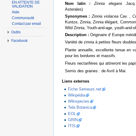
EN ATTENTE DE
Nom latin :
Zinnia elegans
Jacq. 
VALIDATION
Asterales)
Aide
Synonymes :
Zinnia violacea
Cav. ,
C
Communauté
Kuntze, Zinnia, Zinnia élégant, Common 
Contact par email
Wild Zinnia, Youth-and-age, youth-and-o
Outils
Description :
Originaire d' Europe méridi
Facebook
Variété de zinnia à petites fleurs double
Plante annuelle, excellente tenue en v
pour les bordures et massifs.
Fleurs nectarifères qui attireront les papi
Semis des graines : de Avril à Mai.
Liens externes
Fiche Semeurs.net
Wikipédia
Wikispecies
Tela Botanica
EOL
GRIN
ITIS