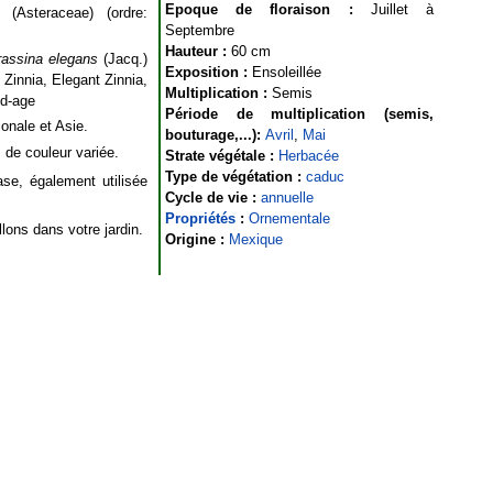
Epoque de floraison :
Juillet à
(Asteraceae) (ordre:
Septembre
Hauteur :
60 cm
rassina elegans
(Jacq.)
Exposition :
Ensoleillée
Zinnia, Elegant Zinnia,
Multiplication :
Semis
ld-age
Période de multiplication (semis,
onale et Asie.
bouturage,...):
Avril
,
Mai
s de couleur variée.
Strate végétale :
Herbacée
Type de végétation :
caduc
ase, également utilisée
Cycle de vie :
annuelle
Propriétés
:
Ornementale
llons dans votre jardin.
Origine :
Mexique