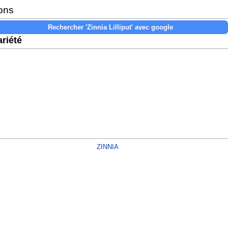
ons
riété
ZINNIA